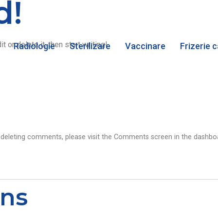
d!
 or delete it, then start writing!
Radiologie
Sterilizare
Vaccinare
Frizerie 
d deleting comments, please visit the Comments screen in the dashbo
uns