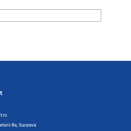
t
7
t.ro
etorii 8a, Suceava