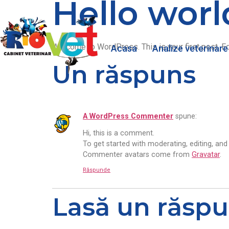
Hello worl
Welcome to WordPress. This is your first post. Edit
Acasa
Analize veterinare
Un răspuns
A WordPress Commenter
spune:
Hi, this is a comment.
To get started with moderating, editing, an
Commenter avatars come from
Gravatar
.
Răspunde
Lasă un răsp