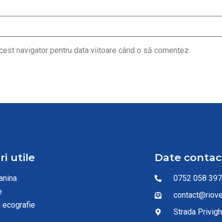
cest navigator pentru data viitoare când o să comentez.
ri utile
Date contac
anina
0752 058 39
e
contact@riove
i ecografie
Strada Privigh