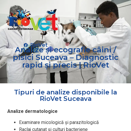
RioVet
Analize și ecografie câini /
pisici Suceava – Diagnostic
rapid și precis | RioVet
Tipuri de analize disponibile la
RioVet Suceava
Analize dermatologice
Examinare micologică și parazitologică
Raclaj cutanat și culturi bacteriene