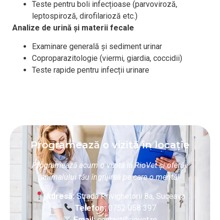
Teste pentru boli infecțioase (parvoviroză,
leptospiroză, dirofilarioză etc.)
Analize de urină și materii fecale
Examinare generală și sediment urinar
Coproparazitologie (viermi, giardia, coccidii)
Teste rapide pentru infecții urinare
Programează o vizită în locație
Programează acum o vizită la RioVet și oferă-i
animalului tău îngrijirea pe care o merită!
Adresă:
Strada Privighetorii 8a, Suceava
Telefon:
0752 058 397
Email:
contact@riovet.ro