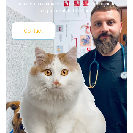
mai ales cu animalele anxioase sau neobișnuite
cu procesul de toaletare.
Contact