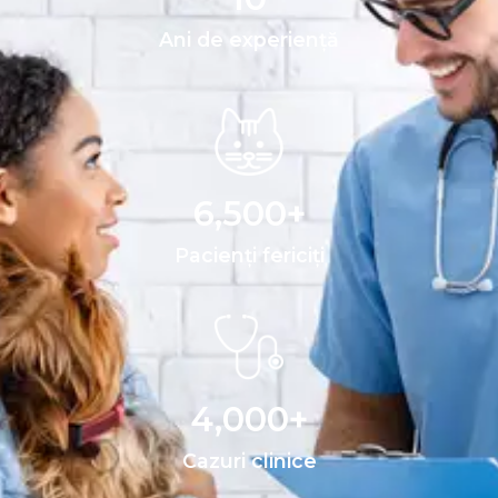
Ani de experiență
6,500
+
Pacienți fericiți
4,000
+
Cazuri clinice